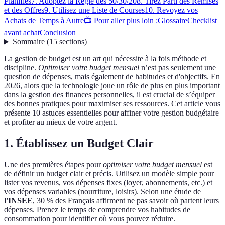
Planifiés
7. Adoptez la Règle des 50/30/20
8. Tirez Parti des Remises
et des Offres
9. Utilisez une Liste de Courses
10. Revoyez vos
Achats de Temps à Autre
📺 Pour aller plus loin :
Glossaire
Checklist
avant achat
Conclusion
Sommaire
(
15
sections
)
La gestion de budget est un art qui nécessite à la fois méthode et
discipline.
Optimiser votre budget mensuel
n’est pas seulement une
question de dépenses, mais également de habitudes et d'objectifs. En
2026, alors que la technologie joue un rôle de plus en plus important
dans la gestion des finances personnelles, il est crucial de s’équiper
des bonnes pratiques pour maximiser ses ressources. Cet article vous
présente 10 astuces essentielles pour affiner votre gestion budgétaire
et profiter au mieux de votre argent.
1. Établissez un Budget Clair
Une des premières étapes pour
optimiser votre budget mensuel
est
de définir un budget clair et précis. Utilisez un modèle simple pour
lister vos revenus, vos dépenses fixes (loyer, abonnements, etc.) et
vos dépenses variables (nourriture, loisirs). Selon une étude de
l'INSEE
, 30 % des Français affirment ne pas savoir où partent leurs
dépenses. Prenez le temps de comprendre vos habitudes de
consommation pour identifier où vous pouvez réduire.