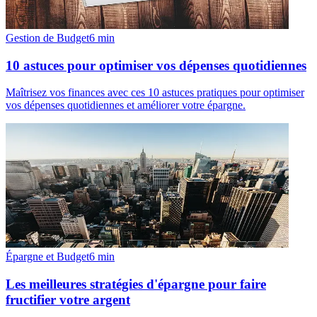
Gestion de Budget
6
min
10 astuces pour optimiser vos dépenses quotidiennes
Maîtrisez vos finances avec ces 10 astuces pratiques pour optimiser
vos dépenses quotidiennes et améliorer votre épargne.
Épargne et Budget
6
min
Les meilleures stratégies d'épargne pour faire
fructifier votre argent