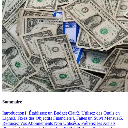
Sommaire
Introduction
1. Établissez un Budget Clair
2. Utilisez des Outils en
Ligne
3. Fixez des Objectifs Financiers
4. Faites un Suivi Mensuel
5.
Réduisez Vos Abonnements Non Utilisés
6. Préférez les Achats