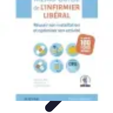
Optimise Mon Argent
Budget et Épargne
Épargne
Épargne et
Budget
Investissements
Epargne et Budget
Optimise Mon Argent