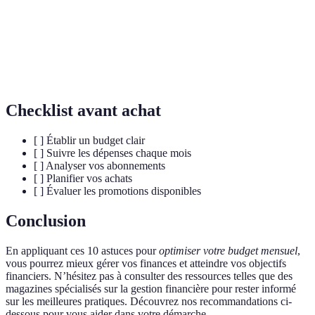
Montant que l'on met de côté régulièrement pour un
Épargne
projet futur ou en cas d'urgence.
Dépenses
Charges constantes qui ne varient pas chaque mois,
fixes
telles que le loyer ou les factures.
Checklist avant achat
[ ] Établir un budget clair
[ ] Suivre les dépenses chaque mois
[ ] Analyser vos abonnements
[ ] Planifier vos achats
[ ] Évaluer les promotions disponibles
Conclusion
En appliquant ces 10 astuces pour
optimiser votre budget mensuel
,
vous pourrez mieux gérer vos finances et atteindre vos objectifs
financiers. N’hésitez pas à consulter des ressources telles que des
magazines spécialisés sur la gestion financière pour rester informé
sur les meilleures pratiques. Découvrez nos recommandations ci-
dessous pour vous aider dans votre démarche.