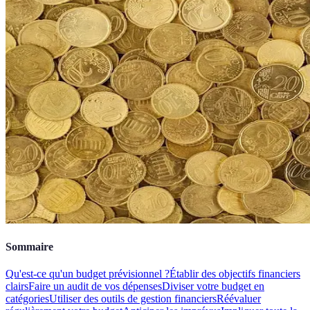
Sommaire
Qu'est-ce qu'un budget prévisionnel ?
Établir des objectifs financiers
clairs
Faire un audit de vos dépenses
Diviser votre budget en
catégories
Utiliser des outils de gestion financiers
Réévaluer