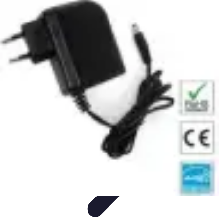
Optimise Mon Argent
Budget et Épargne
Épargne
Épargne et
Budget
Investissements
Epargne et Budget
Optimise Mon Argent