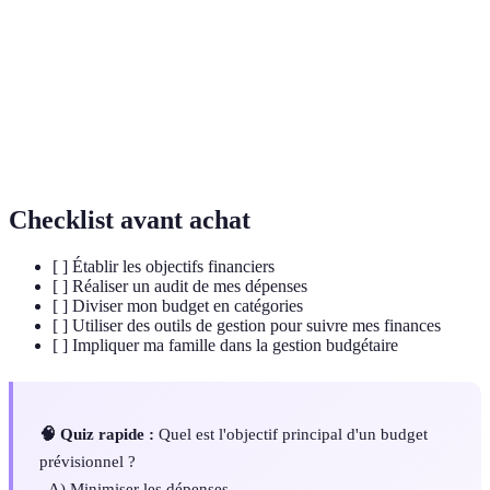
prévisionnel
période donnée.
Audit de
Analyse des dépenses passées afin d'identifier les
dépenses
habitudes d'achat et d'éventuelles économies.
Objectifs
Des buts précis concernant la gestion de l’argent,
financiers
comme épargner, investir ou réduire les dettes.
Checklist avant achat
[ ] Établir les objectifs financiers
[ ] Réaliser un audit de mes dépenses
[ ] Diviser mon budget en catégories
[ ] Utiliser des outils de gestion pour suivre mes finances
[ ] Impliquer ma famille dans la gestion budgétaire
🧠 Quiz rapide :
Quel est l'objectif principal d'un budget
prévisionnel ?
- A) Minimiser les dépenses