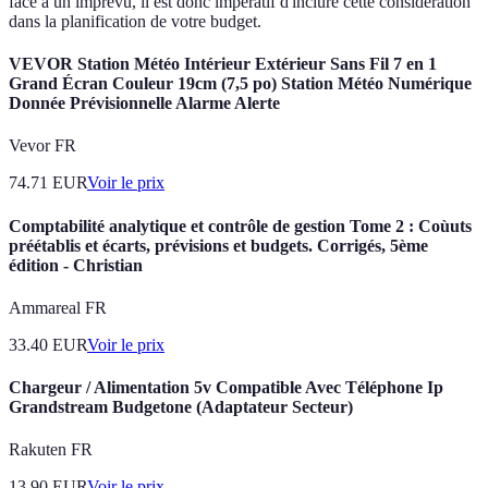
face à un imprévu, il est donc impératif d'inclure cette considération
dans la planification de votre budget.
VEVOR Station Météo Intérieur Extérieur Sans Fil 7 en 1
Grand Écran Couleur 19cm (7,5 po) Station Météo Numérique
Donnée Prévisionnelle Alarme Alerte
Vevor FR
74.71
EUR
Voir le prix
Comptabilité analytique et contrôle de gestion Tome 2 : Coùuts
préétablis et écarts, prévisions et budgets. Corrigés, 5ème
édition - Christian
Ammareal FR
33.40
EUR
Voir le prix
Chargeur / Alimentation 5v Compatible Avec Téléphone Ip
Grandstream Budgetone (Adaptateur Secteur)
Rakuten FR
13.90
EUR
Voir le prix