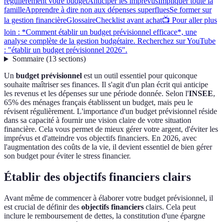
régulièrement votre budget
Anticiper les imprévus
Impliquer toute la
famille
Apprendre à dire non aux dépenses superflues
Se former sur
la gestion financière
Glossaire
Checklist avant achat
📺 Pour aller plus
loin : *Comment établir un budget prévisionnel efficace*, une
analyse complète de la gestion budgétaire. Recherchez sur YouTube
: "établir un budget prévisionnel 2026".
Sommaire
(
13
sections
)
Un
budget prévisionnel
est un outil essentiel pour quiconque
souhaite maîtriser ses finances. Il s'agit d'un plan écrit qui anticipe
les revenus et les dépenses sur une période donnée. Selon l'
INSEE
,
65% des ménages français établissent un budget, mais peu le
révisent régulièrement. L'importance d'un budget prévisionnel réside
dans sa capacité à fournir une vision claire de votre situation
financière. Cela vous permet de mieux gérer votre argent, d'éviter les
imprévus et d'atteindre vos objectifs financiers. En 2026, avec
l'augmentation des coûts de la vie, il devient essentiel de bien gérer
son budget pour éviter le stress financier.
Établir des objectifs financiers clairs
Avant même de commencer à élaborer votre budget prévisionnel, il
est crucial de définir des
objectifs financiers
clairs. Cela peut
inclure le remboursement de dettes, la constitution d'une épargne