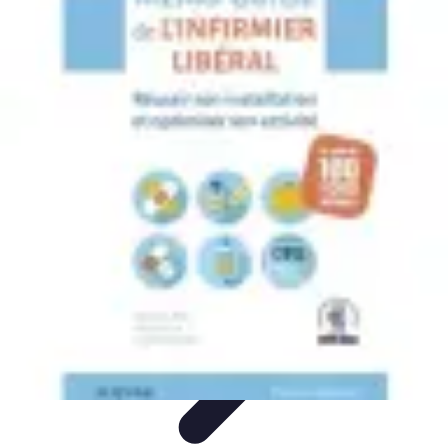
Optimise Mon Argent
Budget et Épargne
Épargne
Épargne et
Budget
Investissements
Epargne et Budget
Optimise Mon Argent