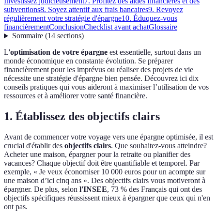
Investissez judicieusement
7. Profitez des aides financières et des
subventions
8. Soyez attentif aux frais bancaires
9. Revoyez
régulièrement votre stratégie d'épargne
10. Éduquez-vous
financièrement
Conclusion
Checklist avant achat
Glossaire
Sommaire
(
14
sections
)
L'
optimisation de votre épargne
est essentielle, surtout dans un
monde économique en constante évolution. Se préparer
financièrement pour les imprévus ou réaliser des projets de vie
nécessite une stratégie d'épargne bien pensée. Découvrez ici dix
conseils pratiques qui vous aideront à maximiser l’utilisation de vos
ressources et à améliorer votre santé financière.
1. Établissez des objectifs clairs
Avant de commencer votre voyage vers une épargne optimisée, il est
crucial d'établir des
objectifs clairs
. Que souhaitez-vous atteindre?
Acheter une maison, épargner pour la retraite ou planifier des
vacances? Chaque objectif doit être quantifiable et temporel. Par
exemple, « Je veux économiser 10 000 euros pour un acompte sur
une maison d’ici cinq ans ». Des objectifs clairs vous motiveront à
épargner. De plus, selon
l'INSEE
, 73 % des Français qui ont des
objectifs spécifiques réussissent mieux à épargner que ceux qui n'en
ont pas.