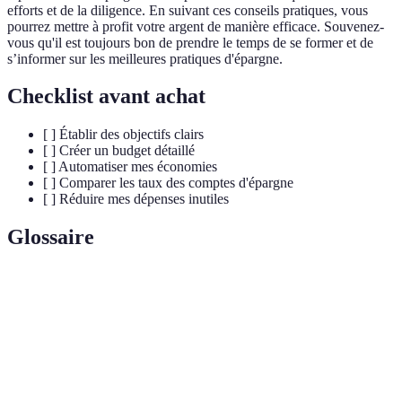
efforts et de la diligence. En suivant ces conseils pratiques, vous
pourrez mettre à profit votre argent de manière efficace. Souvenez-
vous qu'il est toujours bon de prendre le temps de se former et de
s’informer sur les meilleures pratiques d'épargne.
Checklist avant achat
[ ] Établir des objectifs clairs
[ ] Créer un budget détaillé
[ ] Automatiser mes économies
[ ] Comparer les taux des comptes d'épargne
[ ] Réduire mes dépenses inutiles
Glossaire
Terme
Définition
Somme d’argent mise de côté afin de faire face à
Épargne
des dépenses futures ou pour des investissements.
Placement de fonds dans un projet ou un actif