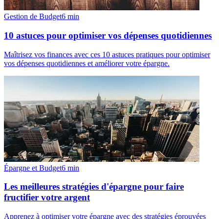
Gestion de Budget
6
min
10 astuces pour optimiser vos dépenses quotidiennes
Maîtrisez vos finances avec ces 10 astuces pratiques pour optimiser
vos dépenses quotidiennes et améliorer votre épargne.
Épargne et Budget
6
min
Les meilleures stratégies d'épargne pour faire
fructifier votre argent
Apprenez à optimiser votre épargne avec des stratégies éprouvées