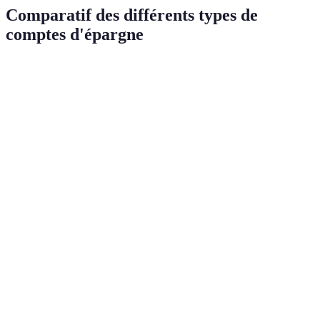
Comparatif des différents types de
comptes d'épargne
Type de compte
Taux d'intérêt
Frais associés
Accessibili
Compte
d'épargne
0,1 %
Peu ou pas
Élevée
classique
Compte
d'épargne à haut
1,5 %
Variables
Modérée
rendement
Livret A
0,75 %
Aucun
Élevée