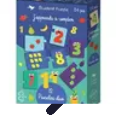
Optimise Mon Argent
Budget et Épargne
Épargne
Épargne et
Budget
Investissements
Epargne et Budget
Optimise Mon Argent