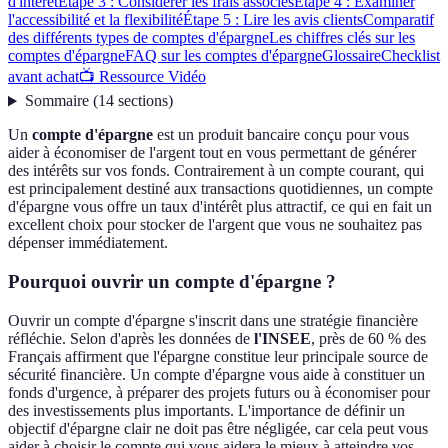
d'intérêt
Étape 3 : Considérer les frais associés
Étape 4 : Examiner
l'accessibilité et la flexibilité
Étape 5 : Lire les avis clients
Comparatif
des différents types de comptes d'épargne
Les chiffres clés sur les
comptes d'épargne
FAQ sur les comptes d'épargne
Glossaire
Checklist
avant achat
📺 Ressource Vidéo
Sommaire
(
14
sections
)
Un
compte d'épargne
est un produit bancaire conçu pour vous
aider à économiser de l'argent tout en vous permettant de générer
des intérêts sur vos fonds. Contrairement à un compte courant, qui
est principalement destiné aux transactions quotidiennes, un compte
d'épargne vous offre un taux d'intérêt plus attractif, ce qui en fait un
excellent choix pour stocker de l'argent que vous ne souhaitez pas
dépenser immédiatement.
Pourquoi ouvrir un compte d'épargne ?
Ouvrir un compte d'épargne s'inscrit dans une stratégie financière
réfléchie. Selon d'après les données de
l'INSEE
, près de 60 % des
Français affirment que l'épargne constitue leur principale source de
sécurité financière. Un compte d'épargne vous aide à constituer un
fonds d'urgence, à préparer des projets futurs ou à économiser pour
des investissements plus importants. L'importance de définir un
objectif d'épargne clair ne doit pas être négligée, car cela peut vous
aider à choisir le compte qui vous aidera le mieux à atteindre vos