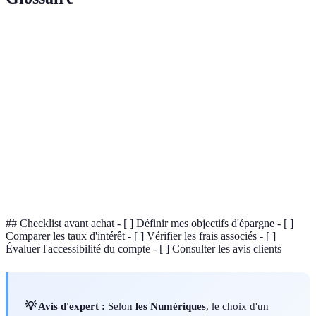
Terme
Définition
Taux
Pourcentage annuel que la banque vous paie sur
d'intérêt
votre épargne.
Fonds
Montant d'argent mis de côté pour faire face à des
d'urgence
dépenses imprévues.
Facilité avec laquelle un actif peut être converti en
Liquidité
espèces.
## Checklist avant achat - [ ] Définir mes objectifs d'épargne - [ ]
Comparer les taux d'intérêt - [ ] Vérifier les frais associés - [ ]
Évaluer l'accessibilité du compte - [ ] Consulter les avis clients
💡 Avis d'expert :
Selon
les Numériques
, le choix d'un