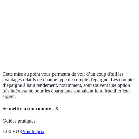
Compte
d'épargne en
1,2 %
Peu ou pas
Élevée
ligne
Cette mise au point vous permettra de voir d’un coup d'œil les
avantages relatifs de chaque type de compte d'épargne. Les comptes
d’épargne à haut rendement, notamment, sont souvent une option
très intéressante pour les épargnants souhaitant faire fructifier leur
argent.
Se mettre à son compte - X
Guides pratiques
1.00
EUR
Voir le prix