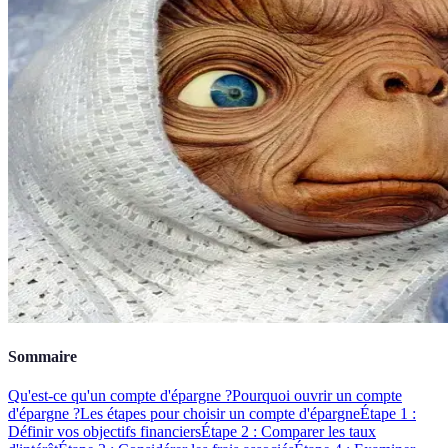
Sommaire
Qu'est-ce qu'un compte d'épargne ?
Pourquoi ouvrir un compte
d'épargne ?
Les étapes pour choisir un compte d'épargne
Étape 1 :
Définir vos objectifs financiers
Étape 2 : Comparer les taux