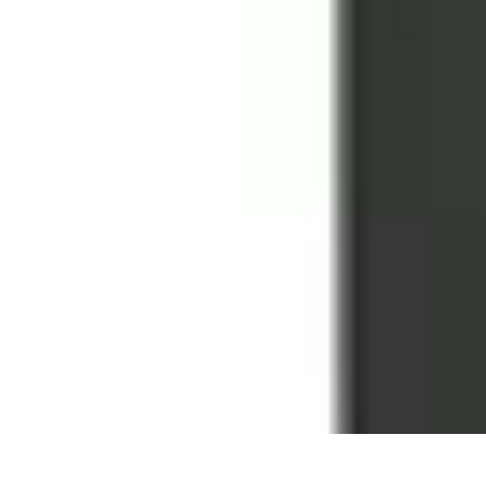
Optimise Mon Argent
Budget et Épargne
Épargne
Épargne et Budget
Investissements
Epargne
Optimise Mon Argent