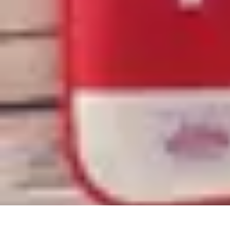
Optimise Mon Argent
Budget et Épargne
Épargne
Épargne et Budget
Investissements
Epargne
Optimise Mon Argent