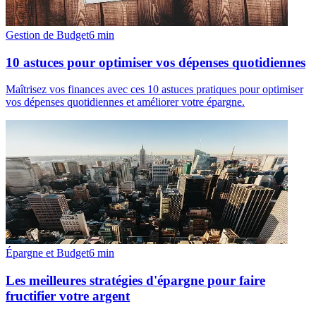
Gestion de Budget
6
min
10 astuces pour optimiser vos dépenses quotidiennes
Maîtrisez vos finances avec ces 10 astuces pratiques pour optimiser
vos dépenses quotidiennes et améliorer votre épargne.
Épargne et Budget
6
min
Les meilleures stratégies d'épargne pour faire
fructifier votre argent