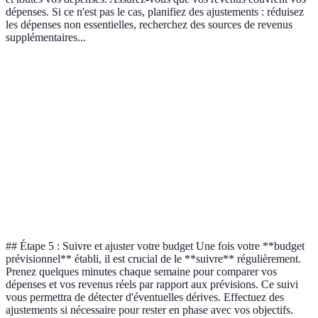
dépenses. Si ce n'est pas le cas, planifiez des ajustements : réduisez
les dépenses non essentielles, recherchez des sources de revenus
supplémentaires...
Catégorie
Montant (EUR)
Objectifs (EUR)
Écart
Revenus
2000
2500
-500
Dépenses
1200
1100
+100
fixes
Dépenses
800
900
-100
variables
## Étape 5 : Suivre et ajuster votre budget Une fois votre **budget
prévisionnel** établi, il est crucial de le **suivre** régulièrement.
Prenez quelques minutes chaque semaine pour comparer vos
dépenses et vos revenus réels par rapport aux prévisions. Ce suivi
vous permettra de détecter d'éventuelles dérives. Effectuez des
ajustements si nécessaire pour rester en phase avec vos objectifs.