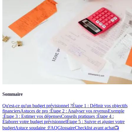
Sommaire
Qu'est-ce qu'un budget prévisionnel ?
Étape 1 : Définir vos objectifs
financiers
Astuces de pro :
Étape 2 : Analyser vos revenus
Exemple
:
Étape 3 : Estimer vos dépenses
Conseils pratiques :
Étape 4 :
Élaborer votre budget prévisionnel
Étape 5 : Suivre et ajuster votre
budget
Astuce soudaine :
FAQ
Glossaire
Checklist avant achat
📺