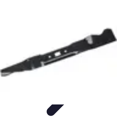
Optimise Mon Argent
Budget et Épargne
Épargne
Épargne et
Budget
Investissements
Epargne et Budget
Optimise Mon Argent