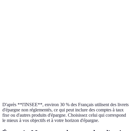
d’épargne
aux fonds
Exonéré
d'impôt,
Plafond de dé
Livret A
3 %
sécurité
(22 950 €)
d'État
Avantages
Immobilisati
PEA
5 %
fiscaux
des fonds à l
après 5 ans
terme
Livret
Pour projets
Autonomie
développement
2 %
environnemen
financière
durable
uniquement
D'après **l'INSEE**, environ 30 % des Français utilisent des livrets
d'épargne non réglementés, ce qui peut inclure des comptes à taux
fixe ou d'autres produits d'épargne. Choisissez celui qui correspond
le mieux à vos objectifs et à votre horizon d'épargne.