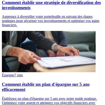
Comment établir une stratégie de diversification des
investissements
Apprenez à diversifier votre portefeuille en suivant des étapes
pratiques pour sécuriser vos investissements et optimiser vos gains
financiers.
Épargne
7
min
Comment établir un plan d'épargne sur 5 ans
efficacement
Établissez un plan d'épargne sur 5 ans avec notre guide pratique.
Optimisez votre argent et atteignez vos objectifs financiers avec