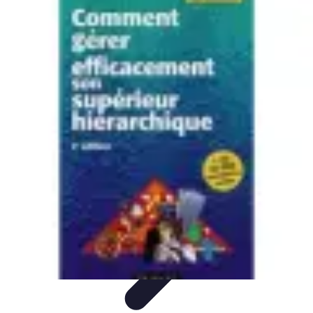
Optimise Mon Argent
Budget et Épargne
Épargne
Épargne et
Budget
Investissements
Epargne et Budget
Optimise Mon Argent