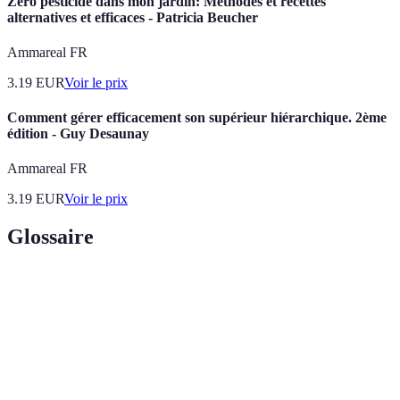
Zéro pesticide dans mon jardin: Méthodes et recettes
alternatives et efficaces - Patricia Beucher
Ammareal FR
3.19
EUR
Voir le prix
Comment gérer efficacement son supérieur hiérarchique. 2ème
édition - Guy Desaunay
Ammareal FR
3.19
EUR
Voir le prix
Glossaire
Terme
Définition
Plan
Stratégie financière visant à accumuler des fonds
d'Épargne
pour des objectifs déterminés.
Taux
Coût de l'argent emprunté ou revenu généré par des