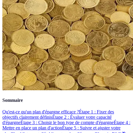
Sommaire
Qu'est-ce qu'un plan d'épargne efficace ?
Étape 1 : Fixer des
objectifs clairement définis
Étape 2 : Évaluer votre capacité
d'épargne
Étape 3 : Choisir le bon type de compte d'épargne
Étape 4 :
Mettre en place un plan d'action
Étape 5 : Suivre et ajuster votre