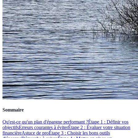
Sommaire
Qu'est-ce qu'un plan d'épargne performant ?
Étape 1 : Définir vos
objectifs
Erreurs courantes à éviter
Étape 2 : Évaluer votre situation
financière
Astuce de pro
Étape 3 : Choisir les bons outils