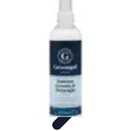
Optimise Mon Argent
Budget et Épargne
Épargne
Épargne et
Budget
Investissements
Epargne et Budget
Optimise Mon Argent