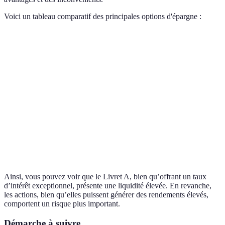
Voici un tableau comparatif des principales options d'épargne :
Outils d'épargne
Taux d'intérêt
Risque
Liquidité
Compte épargne
0.5% - 2%
Faible
Élevée
Livret A
3%
Faible
Élevée
Faible à
Assurance-vie
1% - 3.5%
Variable
moyenne
Actions
Varie
Élevé
Élevée
Ainsi, vous pouvez voir que le Livret A, bien qu’offrant un taux
d’intérêt exceptionnel, présente une liquidité élevée. En revanche,
les actions, bien qu’elles puissent générer des rendements élevés,
comportent un risque plus important.
Démarche à suivre