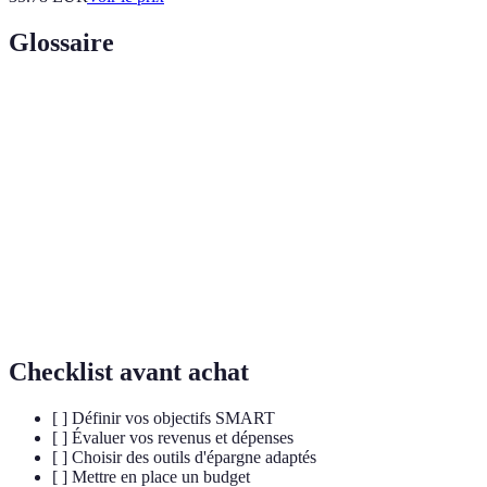
Glossaire
Terme
Définition
Taux
Pourcentage appliqué à un capital pour déterminer les
d'intérêt
gains d'épargne.
Liquidité
Capacité à convertir un actif en espèces rapidement.
Plan détaillant les revenus et dépenses sur une période
Budget
donnée.
Checklist avant achat
[ ] Définir vos objectifs SMART
[ ] Évaluer vos revenus et dépenses
[ ] Choisir des outils d'épargne adaptés
[ ] Mettre en place un budget