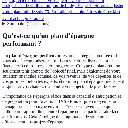
d'épargne
Démarche à suivre
Étape 4 : Mettre en place un
budget
Liste de vérification pour le budget
Étape 5 : Suivre et ajuster
votre plan
Outil de suivi
📺 Pour aller plus loin :
Glossaire
Checklist
avant achat
Quiz rapide
Sommaire
(
15
sections
)
Qu'est-ce qu'un plan d'épargne
performant ?
Un
plan d'épargne performant
est une stratégie structurée qui
vous aide à économiser des fonds en vue de réaliser des projets
financiers à court, moyen ou long terme. Ce type de plan doit non
seulement tenir compte de l'objectif final, mais également de votre
situation financière actuelle, de vos revenus, de vos dépenses et de
vos priorités. Selon les experts, établir un plan d'épargne précis peut
augmenter vos chances d'atteindre vos objectifs de près de 70%.
L’importance de l’épargne réside dans la capacité d’anticipation et
de préparation pour l’avenir.
L’INSEE
note qu’en moyenne, un
ménage français épargne environ 14% de ses revenus, ce qui
indique un rapport direct entre l'épargne et la capacité à faire face
aux imprévus. Cela témoigne de l'importance de structurer
efficacement vos projets d'épargne.