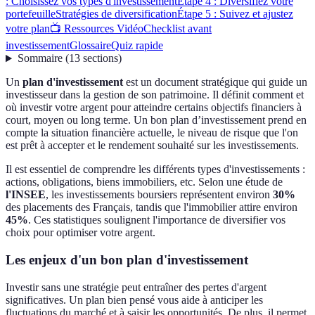
: Choisissez vos types d'investissement
Étape 4 : Diversifiez votre
portefeuille
Stratégies de diversification
Étape 5 : Suivez et ajustez
votre plan
📺 Ressources Vidéo
Checklist avant
investissement
Glossaire
Quiz rapide
Sommaire
(
13
sections
)
Un
plan d'investissement
est un document stratégique qui guide un
investisseur dans la gestion de son patrimoine. Il définit comment et
où investir votre argent pour atteindre certains objectifs financiers à
court, moyen ou long terme. Un bon plan d’investissement prend en
compte la situation financière actuelle, le niveau de risque que l'on
est prêt à accepter et le rendement souhaité sur les investissements.
Il est essentiel de comprendre les différents types d'investissements :
actions, obligations, biens immobiliers, etc. Selon une étude de
l'INSEE
, les investissements boursiers représentent environ
30%
des placements des Français, tandis que l'immobilier attire environ
45%
. Ces statistiques soulignent l'importance de diversifier vos
choix pour optimiser votre argent.
Les enjeux d'un bon plan d'investissement
Investir sans une stratégie peut entraîner des pertes d'argent
significatives. Un plan bien pensé vous aide à anticiper les
fluctuations du marché et à saisir les opportunités. De plus, il permet