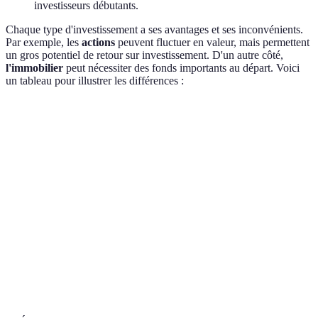
investisseurs débutants.
Chaque type d'investissement a ses avantages et ses inconvénients.
Par exemple, les
actions
peuvent fluctuer en valeur, mais permettent
un gros potentiel de retour sur investissement. D'un autre côté,
l'immobilier
peut nécessiter des fonds importants au départ. Voici
un tableau pour illustrer les différences :
Critère
Actions
Obligations
Immobilier
Fon
Rendement
Élevé
Modéré
Élevé
Var
potentiel
Risque
Élevé
Faible
Modéré
Fai
Liquidité
Haute
Modérée
Basse
Hau
Horizon
Long
Moyen
Long terme
Var
d'investissement
terme
terme