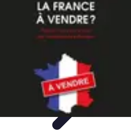
Optimise Mon Argent
Budget et Épargne
Épargne
Épargne et
Budget
Investissements
Epargne et Budget
Optimise Mon Argent