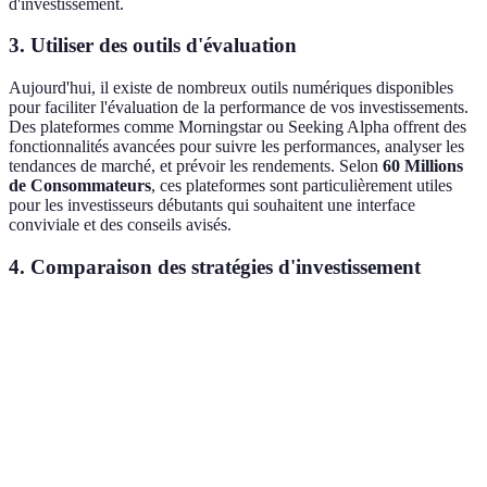
d'investissement.
3. Utiliser des outils d'évaluation
Aujourd'hui, il existe de nombreux outils numériques disponibles
pour faciliter l'évaluation de la performance de vos investissements.
Des plateformes comme Morningstar ou Seeking Alpha offrent des
fonctionnalités avancées pour suivre les performances, analyser les
tendances de marché, et prévoir les rendements. Selon
60 Millions
de Consommateurs
, ces plateformes sont particulièrement utiles
pour les investisseurs débutants qui souhaitent une interface
conviviale et des conseils avisés.
4. Comparaison des stratégies d'investissement
Critère
Stratégie A
Stratégie B
Stratégie C
Verd
Strat
Rendement
5%
8%
6%
B
attendu
gagn
Meill