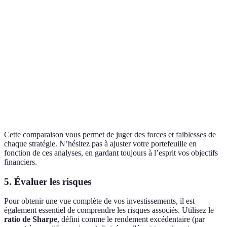
Risque
Moyen
Élevé
Bas
sécur
avec
C est
Frais de
1%
2%
0.5%
moin
gestion
cher
Meill
Flexibilité
Faible
Haute
Moyenne
flexib
avec
Cette comparaison vous permet de juger des forces et faiblesses de
chaque stratégie. N’hésitez pas à ajuster votre portefeuille en
fonction de ces analyses, en gardant toujours à l’esprit vos objectifs
financiers.
5. Évaluer les risques
Pour obtenir une vue complète de vos investissements, il est
également essentiel de comprendre les risques associés. Utilisez le
ratio de Sharpe
, défini comme le rendement excédentaire (par