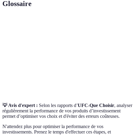
Glossaire
Terme
Définition
Rendement
Mesure initiale de la rentabilité d’un investissement
Brut
avant toute déduction.
Rendement
Mesure de la rentabilité après déduction des frais
Net
associées aux investissements.
Ratio de
Indicateur de performance ajustée du risque d’un
Sharpe
portefeuille d'investissements.
💡 Avis d'expert :
Selon les rapports d’
UFC-Que Choisir
, analyser
régulièrement la performance de vos produits d’investissement
permet d’optimiser vos choix et d'éviter des erreurs coûteuses.
N'attendez plus pour optimiser la performance de vos
investissements. Prenez le temps d'effectuer ces étapes, et