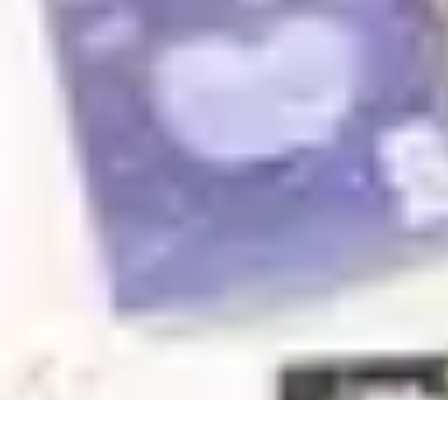
Optimise Mon Argent
Budget et Épargne
Épargne
Épargne et Budget
Investissements
Epargne
Optimise Mon Argent