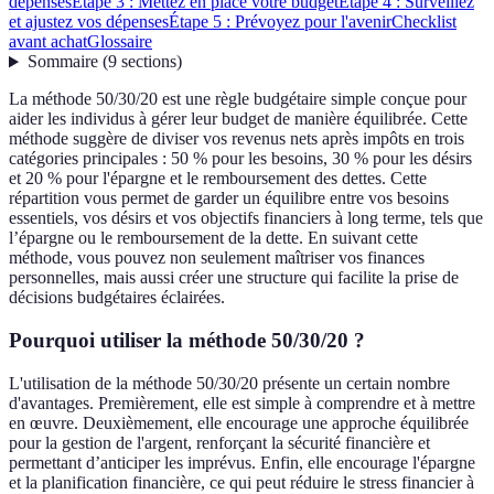
dépenses
Étape 3 : Mettez en place votre budget
Étape 4 : Surveillez
et ajustez vos dépenses
Étape 5 : Prévoyez pour l'avenir
Checklist
avant achat
Glossaire
Sommaire
(
9
sections
)
La méthode 50/30/20 est une règle budgétaire simple conçue pour
aider les individus à gérer leur budget de manière équilibrée. Cette
méthode suggère de diviser vos revenus nets après impôts en trois
catégories principales : 50 % pour les besoins, 30 % pour les désirs
et 20 % pour l'épargne et le remboursement des dettes. Cette
répartition vous permet de garder un équilibre entre vos besoins
essentiels, vos désirs et vos objectifs financiers à long terme, tels que
l’épargne ou le remboursement de la dette. En suivant cette
méthode, vous pouvez non seulement maîtriser vos finances
personnelles, mais aussi créer une structure qui facilite la prise de
décisions budgétaires éclairées.
Pourquoi utiliser la méthode 50/30/20 ?
L'utilisation de la méthode 50/30/20 présente un certain nombre
d'avantages. Premièrement, elle est simple à comprendre et à mettre
en œuvre. Deuxièmement, elle encourage une approche équilibrée
pour la gestion de l'argent, renforçant la sécurité financière et
permettant d’anticiper les imprévus. Enfin, elle encourage l'épargne
et la planification financière, ce qui peut réduire le stress financier à