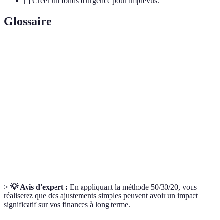
[ ] Créer un fonds d'urgence pour imprévus.
Glossaire
Terme
Définition
Dépenses essentielles à votre survie et bien-être, comme
Besoins
le logement et la nourriture.
Dépenses non essentielles qui augmentent la qualité de
Désirs
vie, comme les loisirs et voyages.
Plan financier qui prévoit les revenus et les dépenses sur
Budget
une période donnée.
>
💡 Avis d'expert :
En appliquant la méthode 50/30/20, vous
réaliserez que des ajustements simples peuvent avoir un impact
significatif sur vos finances à long terme.