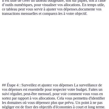
Il est utile de créer un tableau budgétaire, soit sur papier, soit à l'aide
d’outils numériques, pour visualiser vos allocations. En temps utile,
ce tableau peut vous servir à ajuster vos dépenses.documente vos
transactions mensuelles et comparez-les à votre objectif.
Catégorie
Montant Alloué
Montant Dépensé
Écart
Besoins
1 250 €
1 200 €
+50 €
-100
Désirs
750 €
850 €
€
Épargne et
+100
500 €
400 €
Remboursement
€
## Étape 4 : Surveillez et ajustez vos dépenses La surveillance de
vos dépenses est essentielle pour respecter votre budget. Faites un
suivi régulier, peut-être mensuel, pour voir comment vous vous en
sortez par rapport à vos allocations. Cela vous permettra d'identifier
les domaines où vous dépensez plus que prévu. Un point à ne pas
négliger est de fixer des objectifs d'économies à court et long terme.