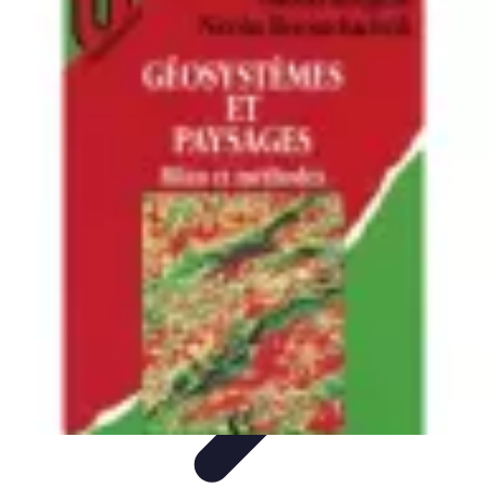
Optimise Mon Argent
Budget et Épargne
Épargne
Épargne et
Budget
Investissements
Epargne et Budget
Optimise Mon Argent