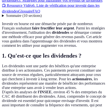
dividendes
5. Stratégies pour maximiser vos revenus de dividendes
📺 Ressource Vidéo
6. Liste de vérification pour investir dans les
dividendes
Glossaire
FAQ
Sommaire
(
10
sections
)
Investir en bourse est une démarche prisée par de nombreux
Français souhaitant
faire fructifier leur argent
. Parmi les stratégies
d'investissement, l'utilisation des
dividendes
se démarque comme
une méthode efficace pour générer des revenus passifs. Cet article
vous guidera dans l'apprentissage des dividendes et vous montrera
comment les utiliser pour augmenter vos revenus.
1. Qu'est-ce que les dividendes ?
Les dividendes sont une partie des bénéfices qu'une entreprise
distribue à ses actionnaires. Ces paiements peuvent constituer une
source de revenus réguliers, particulièrement attrayants pour ceux
qui cherchent à investir à long terme. Pour les
actionnaires
, les
dividendes représentent une manière de bénéficier des performances
d'une entreprise sans avoir à vendre leurs actions.
D'après les analyses de
l'INSEE
, environ 45 % des entreprises du
CAC 40 distribuent des dividendes. Ainsi, comprendre le concept de
dividende est essentiel pour quiconque envisage d'investir. Il est
aussi important de connaître la fréquence des versements, qui peut