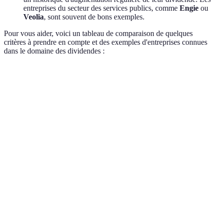
entreprises du secteur des services publics, comme
Engie
ou
Veolia
, sont souvent de bons exemples.
Pour vous aider, voici un tableau de comparaison de quelques
critères à prendre en compte et des exemples d'entreprises connues
dans le domaine des dividendes :
Critère
Entreprise A
Entreprise B
Entreprise C
Rendement
du
4,5%
3,0%
5,2%
dividende
Ratio de
50%
60%
45%
distribution
Croissance
du
+5% par an
0%
+3% par an
dividende