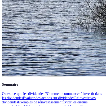
Sommaire
Qu'est-ce que les dividendes ?
Comment commencer à investir dans
les dividendes
Évaluer des actions sur dividendes
Réinvestir vos
dividendes
Exemples de réinvestissement
Éviter les erreurs