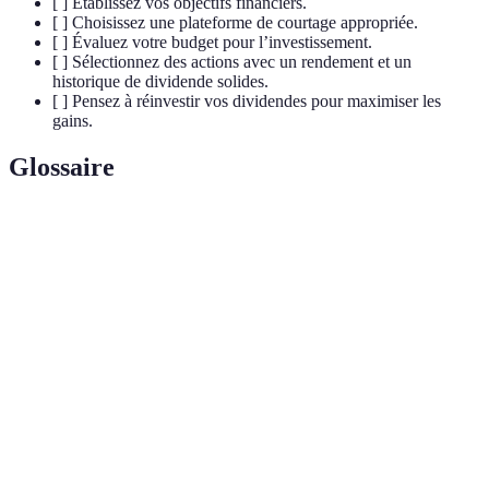
[ ] Établissez vos objectifs financiers.
[ ] Choisissez une plateforme de courtage appropriée.
[ ] Évaluez votre budget pour l’investissement.
[ ] Sélectionnez des actions avec un rendement et un
historique de dividende solides.
[ ] Pensez à réinvestir vos dividendes pour maximiser les
gains.
Glossaire
Terme
Définition
Part des bénéfices d'une entreprise distribuée aux
Dividende
actionnaires.
Ratio de
Pourcentage du bénéfice net d'une entreprise
distribution
distribué sous forme de dividende.
Rendement
Montant du dividende annuel par action divisé par
du
le prix de l’action, exprimé en pourcentage.
dividende