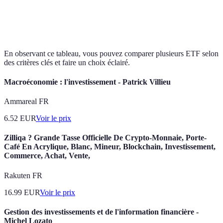
Performance sur 5 ans
10%
8%
6%
Type d'actifs
Actions
Obligations
Mixte
En observant ce tableau, vous pouvez comparer plusieurs ETF selon
des critères clés et faire un choix éclairé.
Macroéconomie : l'investissement - Patrick Villieu
Ammareal FR
6.52
EUR
Voir le prix
Zilliqa ? Grande Tasse Officielle De Crypto-Monnaie, Porte-
Café En Acrylique, Blanc, Mineur, Blockchain, Investissement,
Commerce, Achat, Vente,
Rakuten FR
16.99
EUR
Voir le prix
Gestion des investissements et de l'information financière -
Michel Lozato