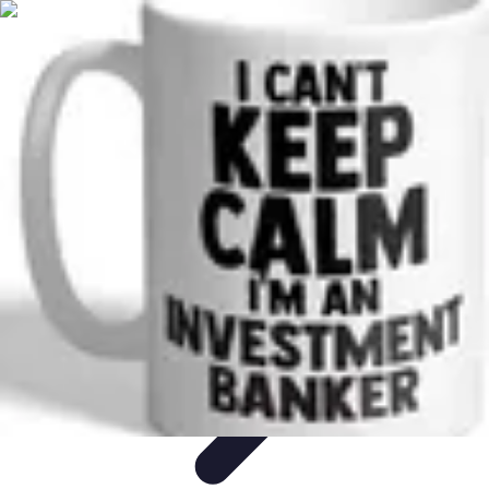
Optimise Mon Argent
Budget et Épargne
Épargne
Épargne et
Budget
Investissements
Epargne et Budget
Optimise Mon Argent