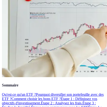
Sommaire
Qu'est-ce qu'un ETF ?
Pourquoi diversifier son portefeuille avec des
ETF ?
Comment choisir les bons ETF ?
Étape 1 : Définissez vos
objectifs d'investissement.
Étape 2 : Analysez les frais.
Étape 3 :