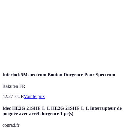
Fonds
Épargne réservée à des dépenses imprévues.
d'urgence
Facilité avec laquelle un actif peut être converti
Liquidité
en espèces.
Configuration de virements automatiques vers
Automatisation
un compte d'épargne.
Interlock5Mspectrum Bouton Durgence Pour Spectrum
Rakuten FR
42.27
EUR
Voir le prix
Idec HE2G-21SHE-L-L HE2G-21SHE-L-L Interrupteur de
poignée avec arrêt durgence 1 pc(s)
conrad.fr