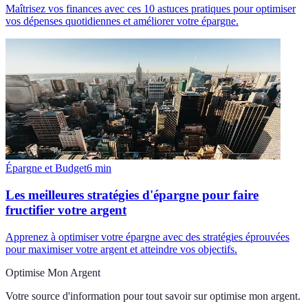
Maîtrisez vos finances avec ces 10 astuces pratiques pour optimiser
vos dépenses quotidiennes et améliorer votre épargne.
Épargne et Budget
6
min
Les meilleures stratégies d'épargne pour faire
fructifier votre argent
Apprenez à optimiser votre épargne avec des stratégies éprouvées
pour maximiser votre argent et atteindre vos objectifs.
Optimise Mon Argent
Votre source d'information pour tout savoir sur
optimise mon argent
.