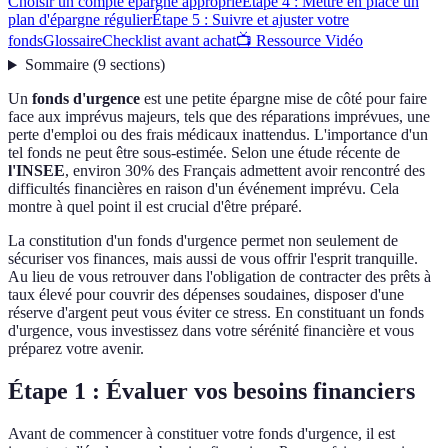
Choisir un compte épargne approprié
Étape 4 : Mettre en place un
plan d'épargne régulier
Étape 5 : Suivre et ajuster votre
fonds
Glossaire
Checklist avant achat
📺 Ressource Vidéo
Sommaire
(
9
sections
)
Un
fonds d'urgence
est une petite épargne mise de côté pour faire
face aux imprévus majeurs, tels que des réparations imprévues, une
perte d'emploi ou des frais médicaux inattendus. L'importance d'un
tel fonds ne peut être sous-estimée. Selon une étude récente de
l'INSEE
, environ 30% des Français admettent avoir rencontré des
difficultés financières en raison d'un événement imprévu. Cela
montre à quel point il est crucial d'être préparé.
La constitution d'un fonds d'urgence permet non seulement de
sécuriser vos finances, mais aussi de vous offrir l'esprit tranquille.
Au lieu de vous retrouver dans l'obligation de contracter des prêts à
taux élevé pour couvrir des dépenses soudaines, disposer d'une
réserve d'argent peut vous éviter ce stress. En constituant un fonds
d'urgence, vous investissez dans votre sérénité financière et vous
préparez votre avenir.
Étape 1 : Évaluer vos besoins financiers
Avant de commencer à constituer votre fonds d'urgence, il est