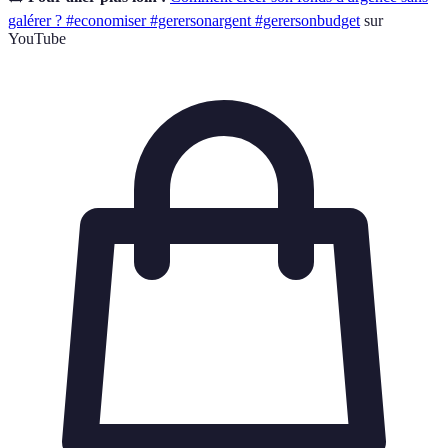
galérer ? #economiser #gerersonargent #gerersonbudget
sur
YouTube