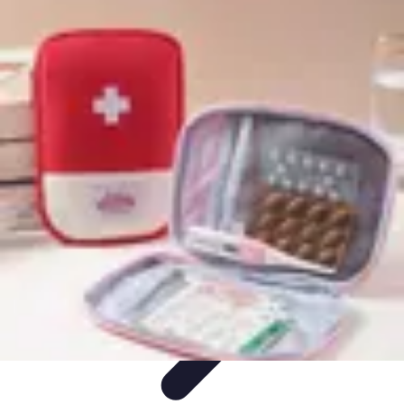
Optimise Mon Argent
Budget et Épargne
Épargne
Épargne et
Budget
Investissements
Epargne et Budget
Optimise Mon Argent