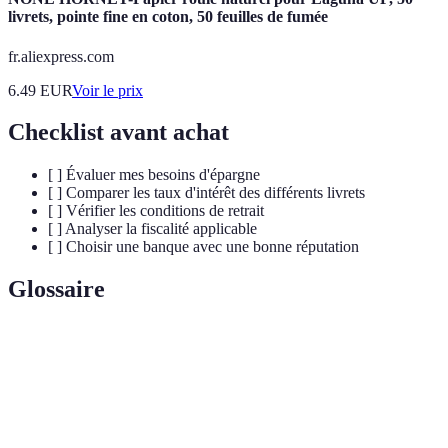
livrets, pointe fine en coton, 50 feuilles de fumée
fr.aliexpress.com
6.49
EUR
Voir le prix
Checklist avant achat
[ ] Évaluer mes besoins d'épargne
[ ] Comparer les taux d'intérêt des différents livrets
[ ] Vérifier les conditions de retrait
[ ] Analyser la fiscalité applicable
[ ] Choisir une banque avec une bonne réputation
Glossaire
Terme
Définition
Livret
Compte d'épargne offrant des intérêts et un accès
d'épargne
facile aux fonds.