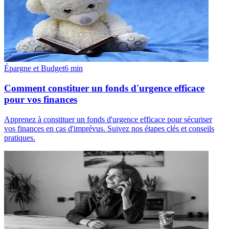
Épargne et Budget
6
min
Comment constituer un fonds d'urgence efficace
pour vos finances
Apprenez à constituer un fonds d'urgence efficace pour sécuriser
vos finances en cas d'imprévus. Suivez nos étapes clés et conseils
pratiques.