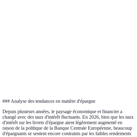
Critère
Livret A
Livret de développement durable
L
Taux
3 %
2,5 %
1
d'intérêt
Conditions
Retraits
Retraits libres
P
de retrait
libres
Plafond de
22 950
V
12 000 EUR
dépôt
EUR
b
S
Fiscalité
Exonéré
Exonéré
l
### Analyse des tendances en matière d'épargne
Depuis plusieurs années, le paysage économique et financier a
changé avec des taux d'intérêt fluctuants. En 2026, bien que les taux
d'intérêt sur les livrets d'épargne aient légèrement augmenté en
raison de la politique de la Banque Centrale Européenne, beaucoup
d'épargnants se sentent encore contraints par les faibles rendements