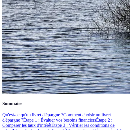
Sommaire
Qu'est-ce qu'un livret d'épargne ?
Comment choisir un livret
d'épargne ?
Étape 1 : Évaluer vos besoins financiers
Étape 2 :
Comparer les taux d'intérêt
Étape 3 : Vérifier les conditions de