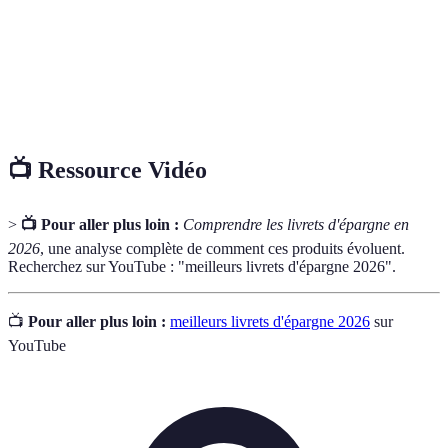
Taux
Pourcentage appliqué à la somme déposée pour
d'intérêt
calculer les gains.
Exonération
Situation où les intérêts ne sont pas soumis à
fiscale
l'impôt.
📺 Ressource Vidéo
>
📺 Pour aller plus loin :
Comprendre les livrets d'épargne en
2026
, une analyse complète de comment ces produits évoluent.
Recherchez sur YouTube : "meilleurs livrets d'épargne 2026".
📺
Pour aller plus loin :
meilleurs livrets d'épargne 2026
sur
YouTube