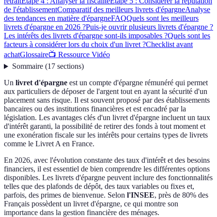
retrait
Étape 4 : Analyser la fiscalité
Étape 5 : Considérer la réputation
de l'établissement
Comparatif des meilleurs livrets d'épargne
Analyse
des tendances en matière d'épargne
FAQ
Quels sont les meilleurs
livrets d'épargne en 2026 ?
Puis-je ouvrir plusieurs livrets d'épargne ?
Les intérêts des livrets d'épargne sont-ils imposables ?
Quels sont les
facteurs à considérer lors du choix d'un livret ?
Checklist avant
achat
Glossaire
📺 Ressource Vidéo
Sommaire
(
17
sections
)
Un
livret d'épargne
est un compte d'épargne rémunéré qui permet
aux particuliers de déposer de l'argent tout en ayant la sécurité d'un
placement sans risque. Il est souvent proposé par des établissements
bancaires ou des institutions financières et est encadré par la
législation. Les avantages clés d'un livret d'épargne incluent un taux
d'intérêt garanti, la possibilité de retirer des fonds à tout moment et
une exonération fiscale sur les intérêts pour certains types de livrets
comme le Livret A en France.
En 2026, avec l'évolution constante des taux d'intérêt et des besoins
financiers, il est essentiel de bien comprendre les différentes options
disponibles. Les livrets d'épargne peuvent inclure des fonctionnalités
telles que des plafonds de dépôt, des taux variables ou fixes et,
parfois, des primes de bienvenue. Selon
l'INSEE
, près de 80% des
Français possèdent un livret d'épargne, ce qui montre son
importance dans la gestion financière des ménages.