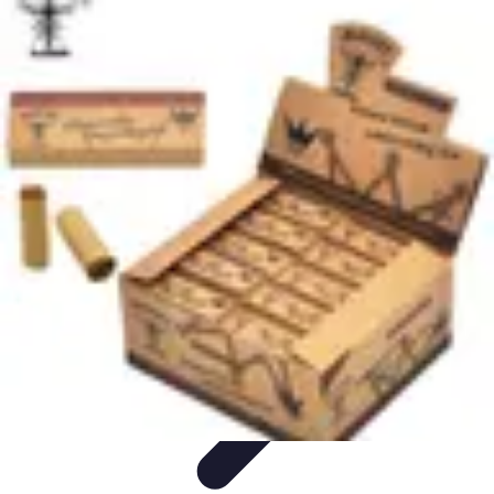
Optimise Mon Argent
Budget et Épargne
Épargne
Épargne et
Budget
Investissements
Epargne et Budget
Optimise Mon Argent