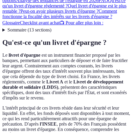
options
Analyse des tendances de l'épargne en 2026
FAQ
Qu'est-ce
qu'un livret d'épargne réglementé ?
Quel livret d'épargne est le plus
rentable ?
Peut-on avoir plusieurs livrets d'épargne ?
Comment
fonctionne la fiscalité des intérêts sur les livrets d'épargne ?
Glossaire
Checklist avant achat
📺 Pour aller plus loin :
Sommaire
(
13
sections
)
Qu'est-ce qu'un livret d'épargne ?
Le
livret d'épargne
est un instrument financier proposé par les
banques, permettant aux particuliers de déposer et de faire fructifier
leur argent. Contrairement aux comptes courants, les livrets
d'épargne offrent des taux d'intérêt souvent plus intéressants, bien
que cela dépende du type de livret choisi. En France, les livrets
réglementés, comme le
Livret A
et le
Livret de développement
durable et solidaire (LDDS)
, présentent des caractéristiques
spécifiques, dont des taux d'intérêt fixés par l'État, et sont exonérés
d'impôts sur le revenu.
L'intérêt principal de ces livrets réside dans leur sécurité et leur
liquidité. En effet, les fonds déposés sont disponibles à tout moment,
ce qui les rend particulièrement attractifs pour une épargne de
précaution. D'après
l'INSEE
, près de 70% des Français possèdent
au moins un livret d'épargne. En conséquence, comprendre les