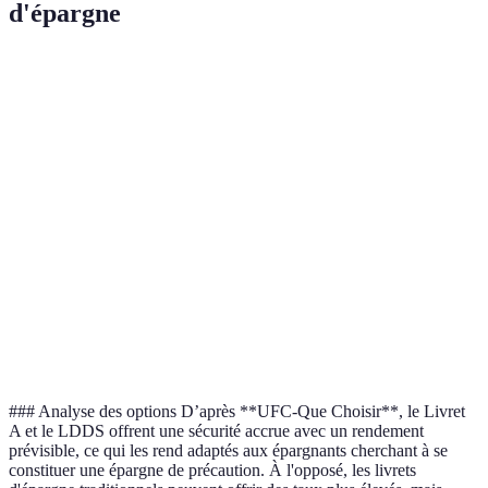
d'épargne
Critère
Livret A
LDD
Livret d’épargne popula
Taux
d'intérêt
3%
3%
Entre 0,5% et 2%
annuel
Fiscalité
Exonéré
Exonéré
Imposable
Plafond
22 950 €
12 000 €
Pas de plafond
de dépôt
Liquidité
Instantanée
Instantanée
Instantanée
### Analyse des options D’après **UFC-Que Choisir**, le Livret
A et le LDDS offrent une sécurité accrue avec un rendement
prévisible, ce qui les rend adaptés aux épargnants cherchant à se
constituer une épargne de précaution. À l'opposé, les livrets