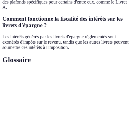
des plafonds spécifiques pour certains d'entre eux, comme le Livret
A.
Comment fonctionne la fiscalité des intérêts sur les
livrets d'épargne ?
Les intérêts générés par les livrets d'épargne réglementés sont
exonérés d'impôts sur le revenu, tandis que les autres livrets peuvent
soumettre ces intérêts à l'imposition.
Glossaire
Terme
Définition
Taux
Pourcentage de profit que vous gagnez sur votre
d'intérêt
épargne.
Facilité avec laquelle un actif peut être converti en
Liquidité
espèces rapidement.
Plafond de
Limite maximale pour les dépôts sur un livret