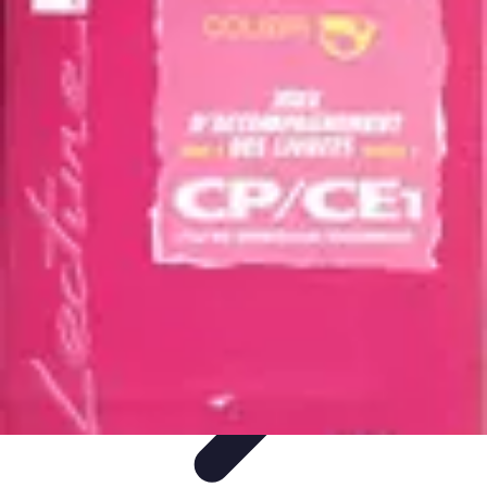
Optimise Mon Argent
Budget et Épargne
Épargne
Épargne et
Budget
Investissements
Epargne et Budget
Optimise Mon Argent