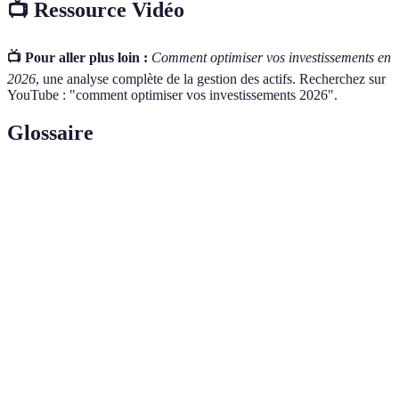
📺 Ressource Vidéo
📺 Pour aller plus loin :
Comment optimiser vos investissements en
2026
, une analyse complète de la gestion des actifs. Recherchez sur
YouTube : "comment optimiser vos investissements 2026".
Glossaire
Terme
Définition
Ensemble d'actifs financiers détenus par un
Portfolio
investisseur.
Critères environnementaux, sociaux et de
ESG
gouvernance dans les investissements.
Analyse
Méthode d'analyse de la performance d'un actif basée
technique
sur des données de marché.