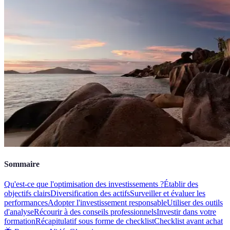
Sommaire
Qu'est-ce que l'optimisation des investissements ?
Établir des
objectifs clairs
Diversification des actifs
Surveiller et évaluer les
performances
Adopter l'investissement responsable
Utiliser des outils
d'analyse
Récourir à des conseils professionnels
Investir dans votre
formation
Récapitulatif sous forme de checklist
Checklist avant achat