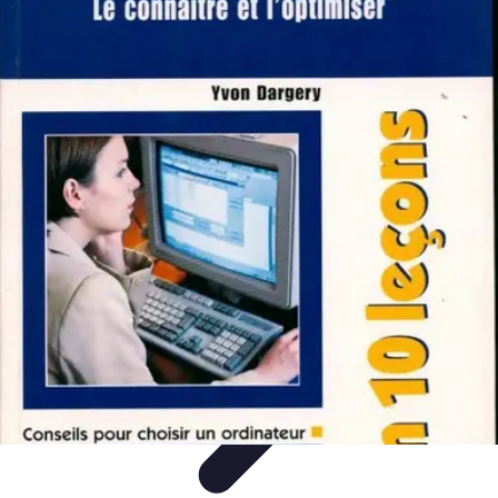
Optimise Mon Argent
Budget et Épargne
Épargne
Épargne et
Budget
Investissements
Epargne et Budget
Optimise Mon Argent