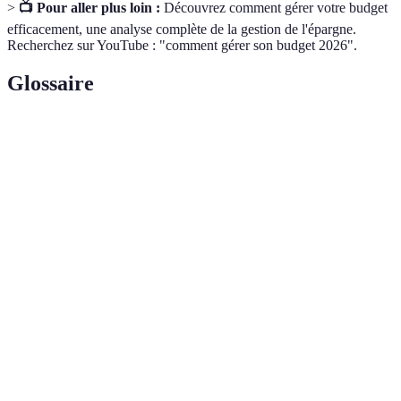
>
📺 Pour aller plus loin :
Découvrez comment gérer votre budget
efficacement, une analyse complète de la gestion de l'épargne.
Recherchez sur YouTube : "comment gérer son budget 2026".
Glossaire
Terme
Définition
Montant d'argent mis de côté, généralement pour
Épargne
des projets futurs ou imprévus.
Placement d'argent dans des actifs financiers
Investissement
dans l'espoir de générer un retour sur
investissement.
Planification des revenus et des dépenses sur une
Budget
période donnée pour une gestion financière
efficace.