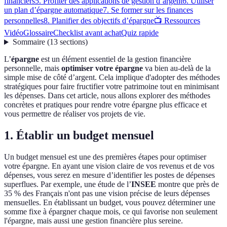
financiers
5. Profiter des applications de gestion d’argent
6. Utiliser
un plan d’épargne automatique
7. Se former sur les finances
personnelles
8. Planifier des objectifs d’épargne
📺 Ressources
Vidéo
Glossaire
Checklist avant achat
Quiz rapide
Sommaire
(
13
sections
)
L’
épargne
est un élément essentiel de la gestion financière
personnelle, mais
optimiser votre épargne
va bien au-delà de la
simple mise de côté d’argent. Cela implique d'adopter des méthodes
stratégiques pour faire fructifier votre patrimoine tout en minimisant
les dépenses. Dans cet article, nous allons explorer des méthodes
concrètes et pratiques pour rendre votre épargne plus efficace et
vous permettre de réaliser vos projets de vie.
1. Établir un budget mensuel
Un budget mensuel est une des premières étapes pour optimiser
votre épargne. En ayant une vision claire de vos revenus et de vos
dépenses, vous serez en mesure d’identifier les postes de dépenses
superflues. Par exemple, une étude de l’
INSEE
montre que près de
35 % des Français n'ont pas une vision précise de leurs dépenses
mensuelles. En établissant un budget, vous pouvez déterminer une
somme fixe à épargner chaque mois, ce qui favorise non seulement
l'épargne, mais aussi une gestion financière plus sereine.