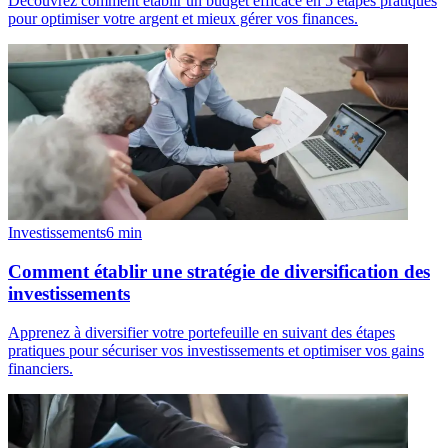
Découvrez comment établir un budget efficace en 5 étapes pratiques
pour optimiser votre argent et mieux gérer vos finances.
Investissements
6
min
Comment établir une stratégie de diversification des
investissements
Apprenez à diversifier votre portefeuille en suivant des étapes
pratiques pour sécuriser vos investissements et optimiser vos gains
financiers.