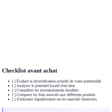
Terme
Définition
Répartition des investissements sur plusieurs
Diversification
actifs pour réduire le risque.
Investissement
Achat de biens immobiliers dans le but de les
locatif
louer pour générer des revenus.
Critères environnementaux, sociaux et de
Impact ESG
gouvernance évaluant les entreprises.
Checklist avant achat
[ ] Évaluer la diversification actuelle de votre portefeuille
[ ] Analyser le potentiel locatif d'un bien
[ ] Considérer les investissements durables
[ ] Comparer les frais associés aux différents produits
[ ] S'informer régulièrement sur les marchés financiers