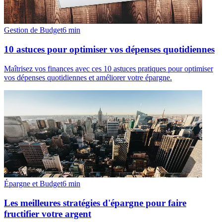
Gestion de Budget
6
min
10 astuces pour optimiser vos dépenses quotidiennes
Maîtrisez vos finances avec ces 10 astuces pratiques pour optimiser
vos dépenses quotidiennes et améliorer votre épargne.
Épargne et Budget
6
min
Les meilleures stratégies d'épargne pour faire
fructifier votre argent