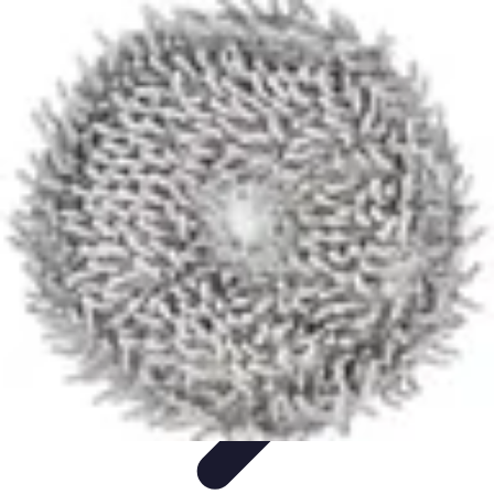
Optimise Mon Argent
Budget et Épargne
Épargne
Épargne et
Budget
Investissements
Epargne et Budget
Optimise Mon Argent