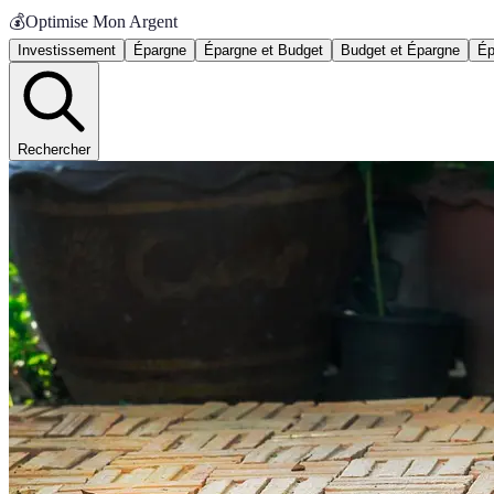
💰
Optimise Mon Argent
Investissement
Épargne
Épargne et Budget
Budget et Épargne
Ép
Rechercher